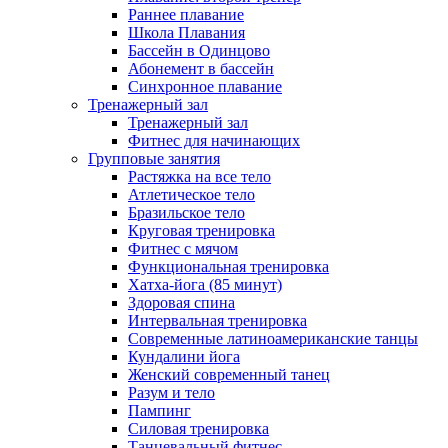
Раннее плавание
Школа Плавания
Бассейн в Одинцово
Абонемент в бассейн
Синхронное плавание
Тренажерный зал
Тренажерный зал
Фитнес для начинающих
Групповые занятия
Растяжка на все тело
Атлетическое тело
Бразильское тело
Круговая тренировка
Фитнес с мячом
Функциональная тренировка
Хатха-йога (85 минут)
Здоровая спина
Интервальная тренировка
Современные латиноамериканские танцы
Кундалини йога
Женский современный танец
Разум и тело
Пампинг
Силовая тренировка
Танцевальный фитнес