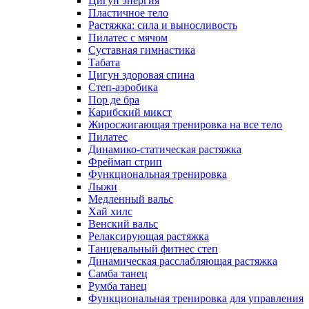
Цигун энергия
Пластичное тело
Растяжка: сила и выносливость
Пилатес с мячом
Суставная гимнастика
Табата
Цигун здоровая спина
Степ-аэробика
Пор де бра
Карибский микст
Жиросжигающая тренировка на все тело
Пилатес
Динамико-статическая растяжка
Фреймап стрип
Функциональная тренировка
Лыжи
Медленный вальс
Хай хилс
Венский вальс
Релаксирующая растяжка
Танцевальный фитнес степ
Динамическая расслабляющая растяжка
Самба танец
Румба танец
Функциональная тренировка для управления