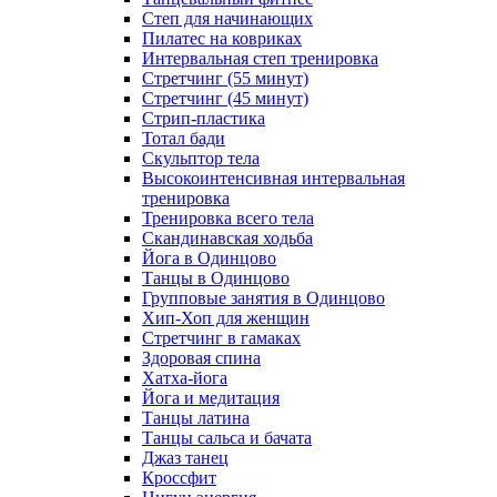
Степ для начинающих
Пилатес на ковриках
Интервальная степ тренировка
Стретчинг (55 минут)
Стретчинг (45 минут)
Стрип-пластика
Тотал бади
Скульптор тела
Высокоинтенсивная интервальная
тренировка
Тренировка всего тела
Скандинавская ходьба
Йога в Одинцово
Танцы в Одинцово
Групповые занятия в Одинцово
Хип-Хоп для женщин
Стретчинг в гамаках
Здоровая спина
Хатха-йога
Йога и медитация
Танцы латина
Танцы сальса и бачата
Джаз танец
Кроссфит