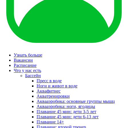
Узнать больше
Вакансии
Расписание
Что у нас есть
Бассейн
Пресс в воде
Ноги и живот в воде
Аквафитнес
Акватренировки
Аквааэробика: основные группы мышц
Аквааэробика: ноги, ягодицы
Плавание 45 мин: дети 3-5 лет
Плавание 45 мин: дети 6-13 лет
Плавание 14+
Плавание: второй тренер