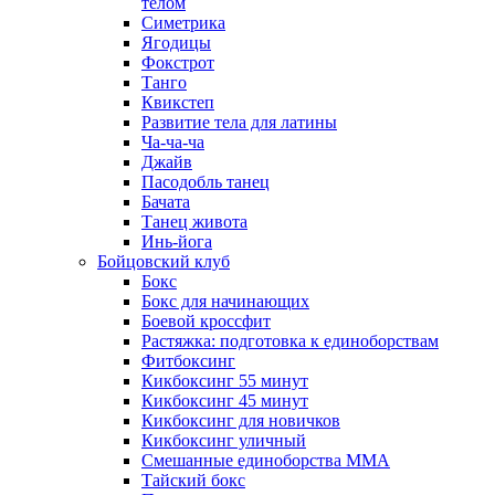
телом
Симетрика
Ягодицы
Фокстрот
Танго
Квикстеп
Развитие тела для латины
Ча-ча-ча
Джайв
Пасодобль танец
Бачата
Танец живота
Инь-йога
Бойцовский клуб
Бокс
Бокс для начинающих
Боевой кроссфит
Растяжка: подготовка к единоборствам
Фитбоксинг
Кикбоксинг 55 минут
Кикбоксинг 45 минут
Кикбоксинг для новичков
Кикбоксинг уличный
Смешанные единоборства ММА
Тайский бокс