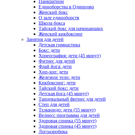
Панкратион
Единоборства в Одинцово
Женский бокс
О зале единоборств
Школа бокса
Тайский бокс для начинающих
Женский кикбоксинг
Занятия для детей
Детская гимнастика
Бокс: дети
Хореография: дети (45 минут)
Фитнес для детей
Флай йога: дети
Хип-хоп: дети
Железное тело: дети
Кикбоксинг: дети
Тайский бокс: дети
Детская йога (45 минут)
Танцевальный фитнес для детей
Степ для детей
Тхэквондо: дети (55 минут)
Велнесс программа для детей
Здоровая спинка (55 минут)
Здоровая спинка (45 минут)
Логоаэробика