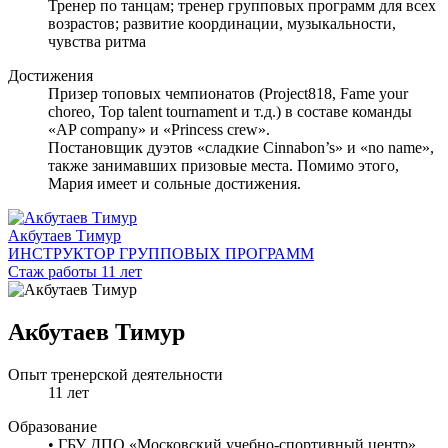
Тренер по танцам; тренер групповых программ для всех
возрастов; развитие координации, музыкальности,
чувства ритма
Достижения
Призер топовых чемпионатов (Project818, Fame your
choreo, Top talent tournament и т.д.) в составе команды
«AP company» и «Princess crew».
Постановщик дуэтов «сладкие Cinnabon’s» и «no name»,
также занимавших призовые места. Помимо этого,
Мария имеет и сольные достижения.
Акбутаев Тимур
ИНСТРУКТОР ГРУППОВЫХ ПРОГРАММ
Стаж работы 11 лет
Акбутаев Тимур
Опыт тренерской деятельности
11 лет
Образование
• ГБУ ДПО «Московский учебно-спортивный центр»