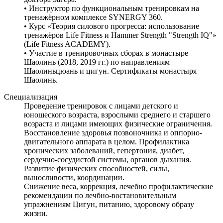
• Инструктор по функциональным тренировкам на
тренажёрном комплексе SYNERGY 360.
• Курс «Теория силового прогресса: использование
тренажёров Life Fitness и Hammer Strength "Strength IQ"»
(Life Fitness ACADEMY).
• Участие в тренировочных сборах в монастыре
Шаолинь (2018, 2019 гг.) по направлениям
Шаолиньцюань и цигун. Сертификаты монастыря
Шаолинь.
Специализация
Проведение тренировок с лицами детского и
юношеского возраста, взрослыми среднего и старшего
возраста и лицами имеющих физические ограничения.
Восстановление здоровья позвоночника и оппорно-
двигательного аппарата в целом. Профилактика
хронических заболеваний, гепертония, диабет,
сердечно-сосудистой системы, органов дыхания.
Развитие физических способностей, силы,
выносливости, координации.
Снижение веса, коррекция, лечебно профилактические
рекомендации по лечбно-востановительным
упражнениям Цигун, питанию, здоровому образу
жизни.