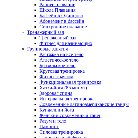
Раннее плавание
Школа Плавания
Бассейн в Одинцово
Абонемент в бассейн
Синхронное плавание
Тренажерный зал
Тренажерный зал
Фитнес для начинающих
Групповые занятия
Растяжка на все тело
Атлетическое тело
Бразильское тело
Круговая тренировка
Фитнес с мячом
Функциональная тренировка
Хатха-йога (85 минут)
Здоровая спина
Интервальная тренировка
Современные латиноамериканские танцы
Кундалини йога
Женский современный танец
Разум и тело
Пампинг
Силовая тренировка
Танцевальный фитнес