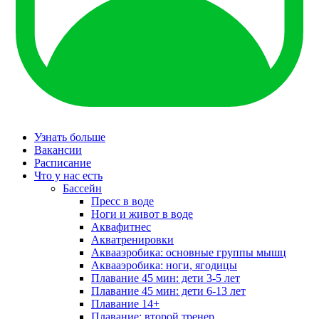
Узнать больше
Вакансии
Расписание
Что у нас есть
Бассейн
Пресс в воде
Ноги и живот в воде
Аквафитнес
Акватренировки
Аквааэробика: основные группы мышц
Аквааэробика: ноги, ягодицы
Плавание 45 мин: дети 3-5 лет
Плавание 45 мин: дети 6-13 лет
Плавание 14+
Плавание: второй тренер