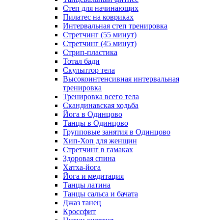
Степ для начинающих
Пилатес на ковриках
Интервальная степ тренировка
Стретчинг (55 минут)
Стретчинг (45 минут)
Стрип-пластика
Тотал бади
Скульптор тела
Высокоинтенсивная интервальная
тренировка
Тренировка всего тела
Скандинавская ходьба
Йога в Одинцово
Танцы в Одинцово
Групповые занятия в Одинцово
Хип-Хоп для женщин
Стретчинг в гамаках
Здоровая спина
Хатха-йога
Йога и медитация
Танцы латина
Танцы сальса и бачата
Джаз танец
Кроссфит