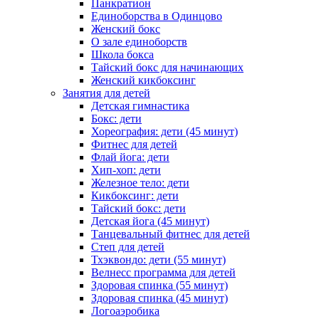
Панкратион
Единоборства в Одинцово
Женский бокс
О зале единоборств
Школа бокса
Тайский бокс для начинающих
Женский кикбоксинг
Занятия для детей
Детская гимнастика
Бокс: дети
Хореография: дети (45 минут)
Фитнес для детей
Флай йога: дети
Хип-хоп: дети
Железное тело: дети
Кикбоксинг: дети
Тайский бокс: дети
Детская йога (45 минут)
Танцевальный фитнес для детей
Степ для детей
Тхэквондо: дети (55 минут)
Велнесс программа для детей
Здоровая спинка (55 минут)
Здоровая спинка (45 минут)
Логоаэробика