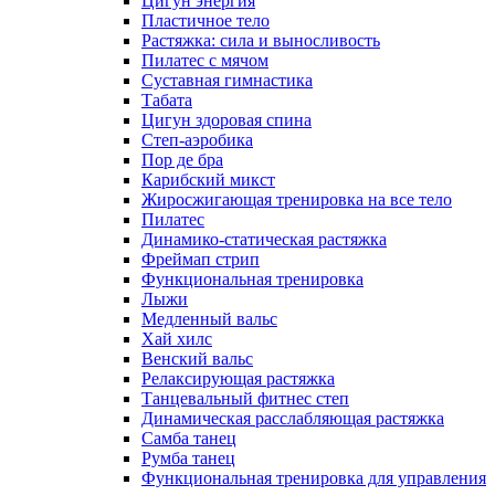
Цигун энергия
Пластичное тело
Растяжка: сила и выносливость
Пилатес с мячом
Суставная гимнастика
Табата
Цигун здоровая спина
Степ-аэробика
Пор де бра
Карибский микст
Жиросжигающая тренировка на все тело
Пилатес
Динамико-статическая растяжка
Фреймап стрип
Функциональная тренировка
Лыжи
Медленный вальс
Хай хилс
Венский вальс
Релаксирующая растяжка
Танцевальный фитнес степ
Динамическая расслабляющая растяжка
Самба танец
Румба танец
Функциональная тренировка для управления