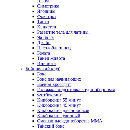
телом
Симетрика
Ягодицы
Фокстрот
Танго
Квикстеп
Развитие тела для латины
Ча-ча-ча
Джайв
Пасодобль танец
Бачата
Танец живота
Инь-йога
Бойцовский клуб
Бокс
Бокс для начинающих
Боевой кроссфит
Растяжка: подготовка к единоборствам
Фитбоксинг
Кикбоксинг 55 минут
Кикбоксинг 45 минут
Кикбоксинг для новичков
Кикбоксинг уличный
Смешанные единоборства ММА
Тайский бокс