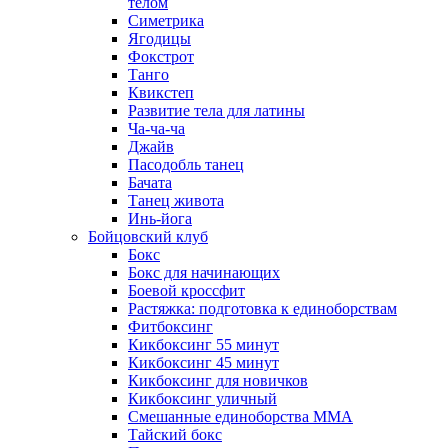
телом
Симетрика
Ягодицы
Фокстрот
Танго
Квикстеп
Развитие тела для латины
Ча-ча-ча
Джайв
Пасодобль танец
Бачата
Танец живота
Инь-йога
Бойцовский клуб
Бокс
Бокс для начинающих
Боевой кроссфит
Растяжка: подготовка к единоборствам
Фитбоксинг
Кикбоксинг 55 минут
Кикбоксинг 45 минут
Кикбоксинг для новичков
Кикбоксинг уличный
Смешанные единоборства ММА
Тайский бокс