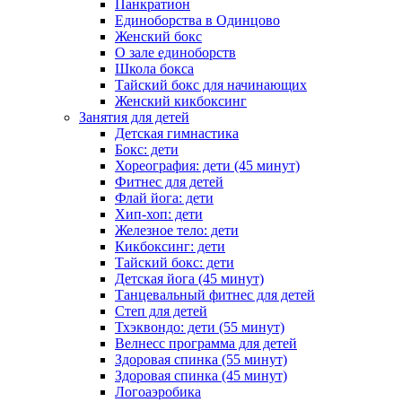
Панкратион
Единоборства в Одинцово
Женский бокс
О зале единоборств
Школа бокса
Тайский бокс для начинающих
Женский кикбоксинг
Занятия для детей
Детская гимнастика
Бокс: дети
Хореография: дети (45 минут)
Фитнес для детей
Флай йога: дети
Хип-хоп: дети
Железное тело: дети
Кикбоксинг: дети
Тайский бокс: дети
Детская йога (45 минут)
Танцевальный фитнес для детей
Степ для детей
Тхэквондо: дети (55 минут)
Велнесс программа для детей
Здоровая спинка (55 минут)
Здоровая спинка (45 минут)
Логоаэробика