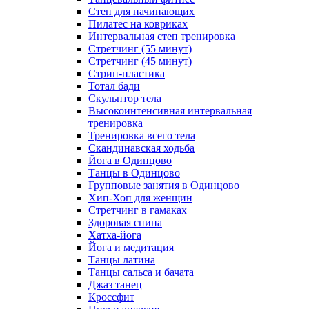
Степ для начинающих
Пилатес на ковриках
Интервальная степ тренировка
Стретчинг (55 минут)
Стретчинг (45 минут)
Стрип-пластика
Тотал бади
Скульптор тела
Высокоинтенсивная интервальная
тренировка
Тренировка всего тела
Скандинавская ходьба
Йога в Одинцово
Танцы в Одинцово
Групповые занятия в Одинцово
Хип-Хоп для женщин
Стретчинг в гамаках
Здоровая спина
Хатха-йога
Йога и медитация
Танцы латина
Танцы сальса и бачата
Джаз танец
Кроссфит