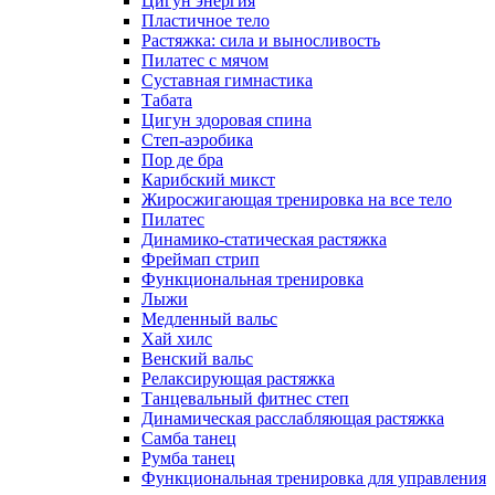
Цигун энергия
Пластичное тело
Растяжка: сила и выносливость
Пилатес с мячом
Суставная гимнастика
Табата
Цигун здоровая спина
Степ-аэробика
Пор де бра
Карибский микст
Жиросжигающая тренировка на все тело
Пилатес
Динамико-статическая растяжка
Фреймап стрип
Функциональная тренировка
Лыжи
Медленный вальс
Хай хилс
Венский вальс
Релаксирующая растяжка
Танцевальный фитнес степ
Динамическая расслабляющая растяжка
Самба танец
Румба танец
Функциональная тренировка для управления