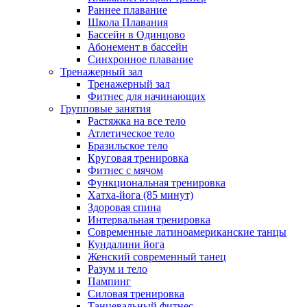
Раннее плавание
Школа Плавания
Бассейн в Одинцово
Абонемент в бассейн
Синхронное плавание
Тренажерный зал
Тренажерный зал
Фитнес для начинающих
Групповые занятия
Растяжка на все тело
Атлетическое тело
Бразильское тело
Круговая тренировка
Фитнес с мячом
Функциональная тренировка
Хатха-йога (85 минут)
Здоровая спина
Интервальная тренировка
Современные латиноамериканские танцы
Кундалини йога
Женский современный танец
Разум и тело
Пампинг
Силовая тренировка
Танцевальный фитнес