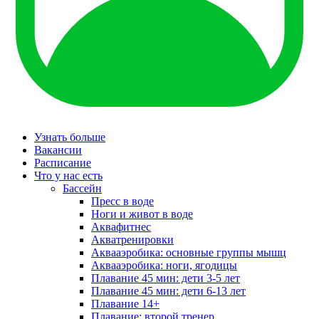
Узнать больше
Вакансии
Расписание
Что у нас есть
Бассейн
Пресс в воде
Ноги и живот в воде
Аквафитнес
Акватренировки
Аквааэробика: основные группы мышц
Аквааэробика: ноги, ягодицы
Плавание 45 мин: дети 3-5 лет
Плавание 45 мин: дети 6-13 лет
Плавание 14+
Плавание: второй тренер