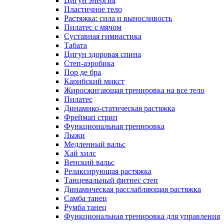
Цигун энергия
Пластичное тело
Растяжка: сила и выносливость
Пилатес с мячом
Суставная гимнастика
Табата
Цигун здоровая спина
Степ-аэробика
Пор де бра
Карибский микст
Жиросжигающая тренировка на все тело
Пилатес
Динамико-статическая растяжка
Фреймап стрип
Функциональная тренировка
Лыжи
Медленный вальс
Хай хилс
Венский вальс
Релаксирующая растяжка
Танцевальный фитнес степ
Динамическая расслабляющая растяжка
Самба танец
Румба танец
Функциональная тренировка для управления