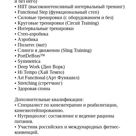
и без него)
• HIIT (высокоинтенсивный интервальный тренинг)
• Functional Step (функциональный степ)
• Силовые тренировки (с оборудованием и без)
• Круговые тренировки (Circuit Training)
• Интервальные тренировки
• Степ-аэробика
• Аэробика
• Пилатес (мат)
• Слинги в движении (Sling Training)
• PortDeBras™
• Symmetrica
• Deep Work (Дип Ворк)
• Hi Tempo (Хай Темпо)
• Art Functional (Арт Функшнл)
• Stretching (стретчинг)
• Здоровая спина
Дополнительные квалификации:
• Специалист по кинезитерапии и реабилитации,
кинезиотейпированию.
• Нутрициолог: составление и ведение рациона
питания.
• Участник российских и международных фитнес-
конвенций.