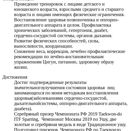
Проведение тренировок с лицами детского и
юношеского возраста, взрослыми среднего и старшего
возраста и лицами имеющих физические ограничения.
Восстановление здоровья позвоночника и оппорно-
двигательного аппарата в целом. Профилактика
хронических заболеваний, гепертония, диабет,
сердечно-сосудистой системы, органов дыхания.
Развитие физических способностей, силы,
выносливости, координации.
Снижение веса, коррекция, лечебно профилактические
рекомендации по лечбно-востановительным
упражнениям Цигун, питанию, здоровому образу
жизни.
Достижения
Достиг подтвержденные результаты
значительногоулучшения состояния здоровья лиц
занимающихся по моим методикам восстановления
здоровья(заболеваниями сердечно-сосудистой,
дыхательнойсистемы, оппорно-двигательного аппарата,
диабета).
Серебряный призер Чемпионата РФ 2019 Taekwon-do
ITF Sparring, Чемпионат Москвы 2019 по Ушу, две
золотые и серебряная медаль в виде Традиционное ушу.
Подготовил призеров Чемпионата РФ по Таеквондо