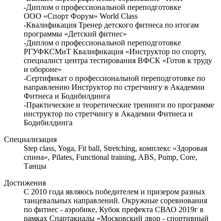
-Диплом о профессиональной переподготовке
ООО «Спорт Форум» World Class
-Квалификация Тренер детского фитнеса по итогам
программы «Детский фитнес»
-Диплом о профессиональной переподготовке
РГУФКСМиТ Квалификация «Инструктор по спорту,
специалист центра тестирования ВФСК «Готов к труду
и обороне»
-Сертификат о профессиональной переподготовке по
направлению Инструктор по стретчингу в Академии
Фитнеса и Бодибилдинга
-Практические и теоретические тренинги по программе
инструктор по стретчингу в Академии Фитнеса и
Бодибилдинга
Специализация
Step class, Yoga, Fit ball, Stretching, комплекс «Здоровая
спина», Pilates, Functional training, ABS, Pump, Core,
Танцы
Достижения
С 2010 года являюсь победителем и призером разных
танцевальных направлений. Окружные соревнования
по фитнес - аэробике, Кубок префекта СВАО 2019г в
рамках Спартакиады «Московский двор - спортивный