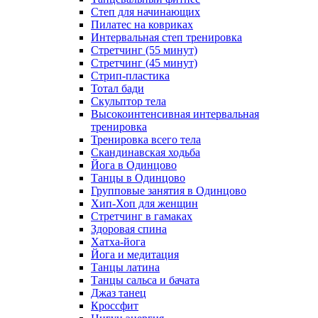
Степ для начинающих
Пилатес на ковриках
Интервальная степ тренировка
Стретчинг (55 минут)
Стретчинг (45 минут)
Стрип-пластика
Тотал бади
Скульптор тела
Высокоинтенсивная интервальная
тренировка
Тренировка всего тела
Скандинавская ходьба
Йога в Одинцово
Танцы в Одинцово
Групповые занятия в Одинцово
Хип-Хоп для женщин
Стретчинг в гамаках
Здоровая спина
Хатха-йога
Йога и медитация
Танцы латина
Танцы сальса и бачата
Джаз танец
Кроссфит