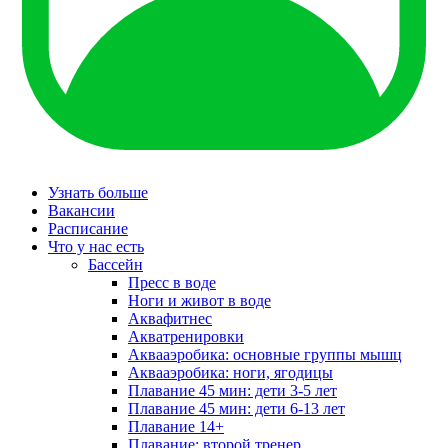
Узнать больше
Вакансии
Расписание
Что у нас есть
Бассейн
Пресс в воде
Ноги и живот в воде
Аквафитнес
Акватренировки
Аквааэробика: основные группы мышц
Аквааэробика: ноги, ягодицы
Плавание 45 мин: дети 3-5 лет
Плавание 45 мин: дети 6-13 лет
Плавание 14+
Плавание: второй тренер