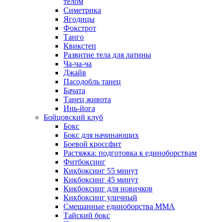
телом
Симетрика
Ягодицы
Фокстрот
Танго
Квикстеп
Развитие тела для латины
Ча-ча-ча
Джайв
Пасодобль танец
Бачата
Танец живота
Инь-йога
Бойцовский клуб
Бокс
Бокс для начинающих
Боевой кроссфит
Растяжка: подготовка к единоборствам
Фитбоксинг
Кикбоксинг 55 минут
Кикбоксинг 45 минут
Кикбоксинг для новичков
Кикбоксинг уличный
Смешанные единоборства ММА
Тайский бокс