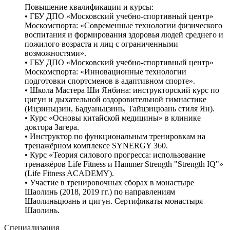
Повышение квалификации и курсы:
• ГБУ ДПО «Московский учебно-спортивный центр»
Москомспорта: «Современные технологии физического
воспитания и формирования здоровья людей среднего и
пожилого возраста и лиц с ограниченными
возможностями».
• ГБУ ДПО «Московский учебно-спортивный центр»
Москомспорта: «Инновационные технологии
подготовки спортсменов в адаптивном спорте».
• Школа Мастера Ши Янбина: инструкторский курс по
цигун и дыхательной оздоровительной гимнастике
(Ицзиньцзин, Бадуаньцзинь, Тайцзицюань стиля Ян).
• Курс «Основы китайской медицины» в клинике
доктора Загера.
• Инструктор по функциональным тренировкам на
тренажёрном комплексе SYNERGY 360.
• Курс «Теория силового прогресса: использование
тренажёров Life Fitness и Hammer Strength "Strength IQ"»
(Life Fitness ACADEMY).
• Участие в тренировочных сборах в монастыре
Шаолинь (2018, 2019 гг.) по направлениям
Шаолиньцюань и цигун. Сертификаты монастыря
Шаолинь.
Специализация