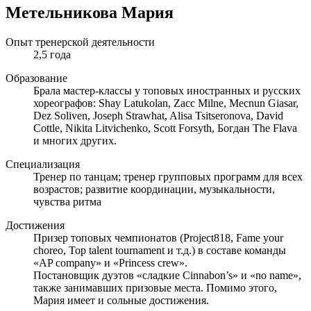
Метельникова Мария
Опыт тренерской деятельности
2,5 года
Образование
Брала мастер-классы у топовых иностранных и русских
хореографов: Shay Latukolan, Zacc Milne, Mecnun Giasar,
Dez Soliven, Joseph Strawhat, Alisa Tsitseronova, David
Cottle, Nikita Litvichenko, Scott Forsyth, Богдан The Flava
и многих других.
Специализация
Тренер по танцам; тренер групповых программ для всех
возрастов; развитие координации, музыкальности,
чувства ритма
Достижения
Призер топовых чемпионатов (Project818, Fame your
choreo, Top talent tournament и т.д.) в составе команды
«AP company» и «Princess crew».
Постановщик дуэтов «сладкие Cinnabon’s» и «no name»,
также занимавших призовые места. Помимо этого,
Мария имеет и сольные достижения.