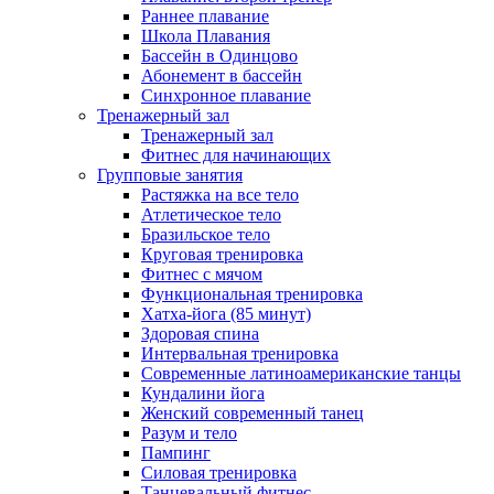
Раннее плавание
Школа Плавания
Бассейн в Одинцово
Абонемент в бассейн
Синхронное плавание
Тренажерный зал
Тренажерный зал
Фитнес для начинающих
Групповые занятия
Растяжка на все тело
Атлетическое тело
Бразильское тело
Круговая тренировка
Фитнес с мячом
Функциональная тренировка
Хатха-йога (85 минут)
Здоровая спина
Интервальная тренировка
Современные латиноамериканские танцы
Кундалини йога
Женский современный танец
Разум и тело
Пампинг
Силовая тренировка
Танцевальный фитнес