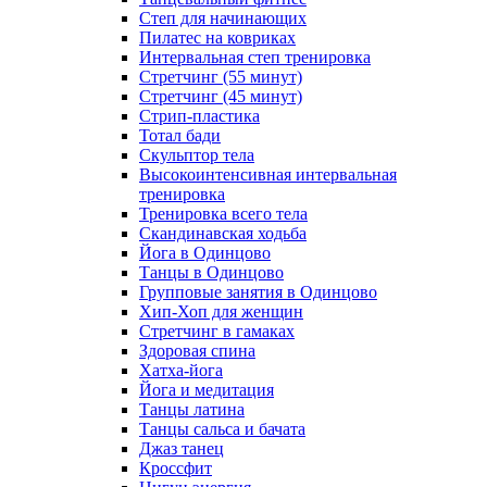
Степ для начинающих
Пилатес на ковриках
Интервальная степ тренировка
Стретчинг (55 минут)
Стретчинг (45 минут)
Стрип-пластика
Тотал бади
Скульптор тела
Высокоинтенсивная интервальная
тренировка
Тренировка всего тела
Скандинавская ходьба
Йога в Одинцово
Танцы в Одинцово
Групповые занятия в Одинцово
Хип-Хоп для женщин
Стретчинг в гамаках
Здоровая спина
Хатха-йога
Йога и медитация
Танцы латина
Танцы сальса и бачата
Джаз танец
Кроссфит