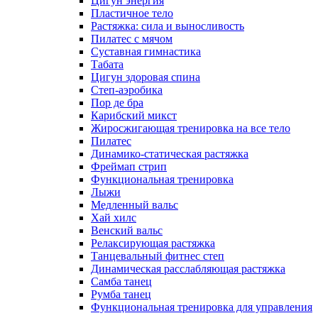
Цигун энергия
Пластичное тело
Растяжка: сила и выносливость
Пилатес с мячом
Суставная гимнастика
Табата
Цигун здоровая спина
Степ-аэробика
Пор де бра
Карибский микст
Жиросжигающая тренировка на все тело
Пилатес
Динамико-статическая растяжка
Фреймап стрип
Функциональная тренировка
Лыжи
Медленный вальс
Хай хилс
Венский вальс
Релаксирующая растяжка
Танцевальный фитнес степ
Динамическая расслабляющая растяжка
Самба танец
Румба танец
Функциональная тренировка для управления