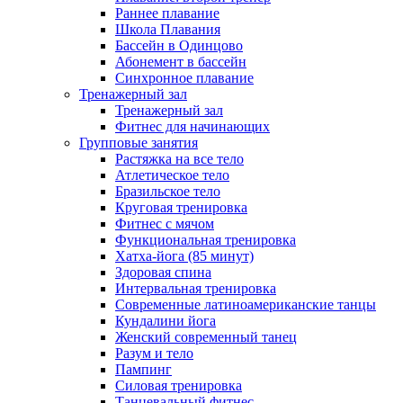
Раннее плавание
Школа Плавания
Бассейн в Одинцово
Абонемент в бассейн
Синхронное плавание
Тренажерный зал
Тренажерный зал
Фитнес для начинающих
Групповые занятия
Растяжка на все тело
Атлетическое тело
Бразильское тело
Круговая тренировка
Фитнес с мячом
Функциональная тренировка
Хатха-йога (85 минут)
Здоровая спина
Интервальная тренировка
Современные латиноамериканские танцы
Кундалини йога
Женский современный танец
Разум и тело
Пампинг
Силовая тренировка
Танцевальный фитнес