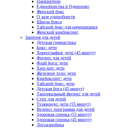
Панкратион
Единоборства в Одинцово
Женский бокс
О зале единоборств
Школа бокса
Тайский бокс для начинающих
Женский кикбоксинг
Занятия для детей
Детская гимнастика
Бокс: дети
Хореография: дети (45 минут)
Фитнес для детей
Флай йога: дети
Хип-хоп: дети
Железное тело: дети
Кикбоксинг: дети
Тайский бокс: дети
Детская йога (45 минут)
Танцевальный фитнес для детей
Степ для детей
Тхэквондо: дети (55 минут)
Велнесс программа для детей
Здоровая спинка (55 минут)
Здоровая спинка (45 минут)
Логоаэробика