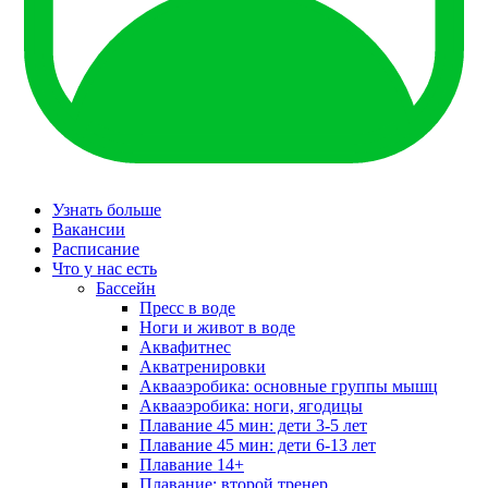
Узнать больше
Вакансии
Расписание
Что у нас есть
Бассейн
Пресс в воде
Ноги и живот в воде
Аквафитнес
Акватренировки
Аквааэробика: основные группы мышц
Аквааэробика: ноги, ягодицы
Плавание 45 мин: дети 3-5 лет
Плавание 45 мин: дети 6-13 лет
Плавание 14+
Плавание: второй тренер