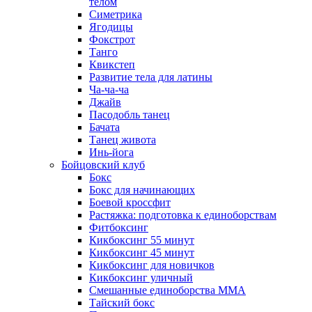
телом
Симетрика
Ягодицы
Фокстрот
Танго
Квикстеп
Развитие тела для латины
Ча-ча-ча
Джайв
Пасодобль танец
Бачата
Танец живота
Инь-йога
Бойцовский клуб
Бокс
Бокс для начинающих
Боевой кроссфит
Растяжка: подготовка к единоборствам
Фитбоксинг
Кикбоксинг 55 минут
Кикбоксинг 45 минут
Кикбоксинг для новичков
Кикбоксинг уличный
Смешанные единоборства ММА
Тайский бокс