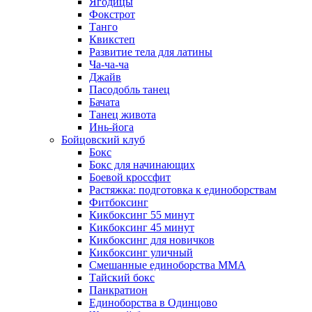
Ягодицы
Фокстрот
Танго
Квикстеп
Развитие тела для латины
Ча-ча-ча
Джайв
Пасодобль танец
Бачата
Танец живота
Инь-йога
Бойцовский клуб
Бокс
Бокс для начинающих
Боевой кроссфит
Растяжка: подготовка к единоборствам
Фитбоксинг
Кикбоксинг 55 минут
Кикбоксинг 45 минут
Кикбоксинг для новичков
Кикбоксинг уличный
Смешанные единоборства ММА
Тайский бокс
Панкратион
Единоборства в Одинцово