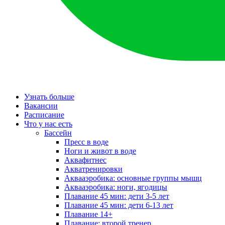
Узнать больше
Вакансии
Расписание
Что у нас есть
Бассейн
Пресс в воде
Ноги и живот в воде
Аквафитнес
Акватренировки
Аквааэробика: основные группы мышц
Аквааэробика: ноги, ягодицы
Плавание 45 мин: дети 3-5 лет
Плавание 45 мин: дети 6-13 лет
Плавание 14+
Плавание: второй тренер