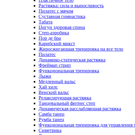
Пластичное тело
Растяжка: сила и выносливость
Пилатес с мячом
Суставная гимнастика
Табата
Цигун здоровая спина
Степ-аэробика
Пор де бра
Карибский микст
Жиросжигающая тренировка на все тело
Пилатес
Динамико-статическая растяжка
Фреймап стрип
Функциональная тренировка
Лыжи
Медленный вальс
Хай хилс
Венский вальс
Релаксирующая растяжка
Танцевальный фитнес степ
Динамическая расслабляющая растяжка
Самба танец
Румба танец
Функциональная тренировка для управления 
Симетрика