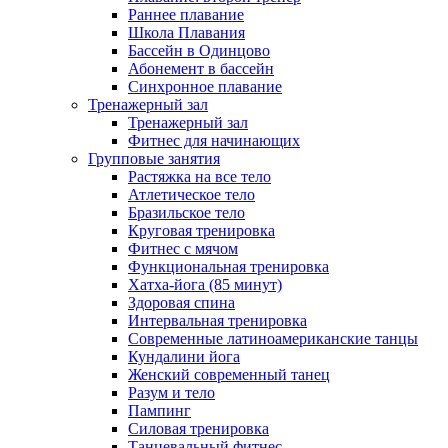
Раннее плавание
Школа Плавания
Бассейн в Одинцово
Абонемент в бассейн
Синхронное плавание
Тренажерный зал
Тренажерный зал
Фитнес для начинающих
Групповые занятия
Растяжка на все тело
Атлетическое тело
Бразильское тело
Круговая тренировка
Фитнес с мячом
Функциональная тренировка
Хатха-йога (85 минут)
Здоровая спина
Интервальная тренировка
Современные латиноамериканские танцы
Кундалини йога
Женский современный танец
Разум и тело
Пампинг
Силовая тренировка
Танцевальный фитнес