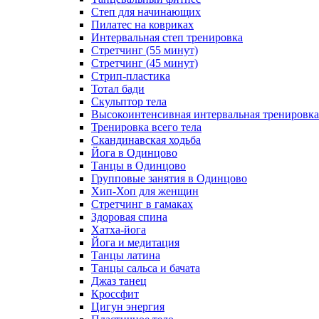
Степ для начинающих
Пилатес на ковриках
Интервальная степ тренировка
Стретчинг (55 минут)
Стретчинг (45 минут)
Стрип-пластика
Тотал бади
Скульптор тела
Высокоинтенсивная интервальная тренировка
Тренировка всего тела
Скандинавская ходьба
Йога в Одинцово
Танцы в Одинцово
Групповые занятия в Одинцово
Хип-Хоп для женщин
Стретчинг в гамаках
Здоровая спина
Хатха-йога
Йога и медитация
Танцы латина
Танцы сальса и бачата
Джаз танец
Кроссфит
Цигун энергия